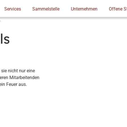
Services
Sammelstelle
Unternehmen
Offene S
T
ing
Logistik
Demontage – Abbruch
Verkauf und
ls
ie nicht nur eine
seren Mitarbeitenden
ein Feuer aus.