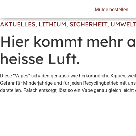
Skip
Mulde bestellen
to
content
AKTUELLES
,
LITHIUM
,
SICHERHEIT
,
UMWEL
Gesamtentsorgungskonzept
Recycl
Hier kommt mehr a
heisse Luft.
Diese “Vapes” schaden genauso wie herkömmliche Kippen, weil s
Gefahr für Minderjährige und für jeden Recyclingbetrieb mit un
darstellen. Falsch entsorgt, löst so ein Vape genau gleich leicht 