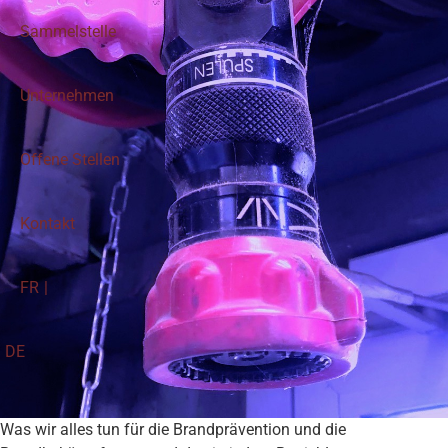
Sammelstelle
Unternehmen
Offene Stellen
Kontakt
FR
DE
Was wir alles tun für die Brandprävention und die