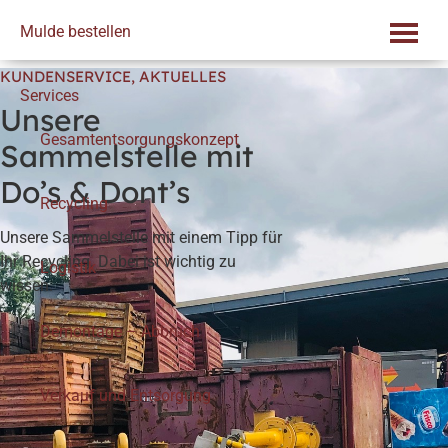
Skip
Mulde bestellen
to
content
KUNDENSERVICE
,
AKTUELLES
Services
Unsere
Gesamtentsorgungskonzept
Sammelstelle mit
Do’s & Dont’s
Recycling
Unsere Sammelstelle mit einem Tipp für
Ihr Recycling. Dabei ist wichtig zu
Logistik
wissen.
Demontage – Abbruch
Verkauf und Entsorgung