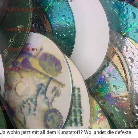
unserem YouTube-Kanal:
Sammelstelle
https://bit.ly/3eGH31C
Unternehmen
Offene Stellen
Kontakt
FR
DE
Ja wohin jetzt mit all dem Kunststoff? Wo landet die defekte