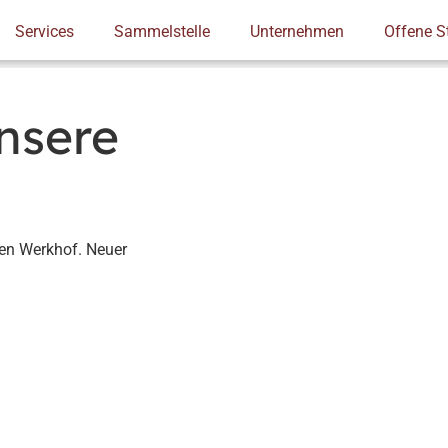
Services
Sammelstelle
Unternehmen
Offene S
ing
Logistik
Demontage – Abbruch
Verkauf und
Unsere
den Werkhof. Neuer