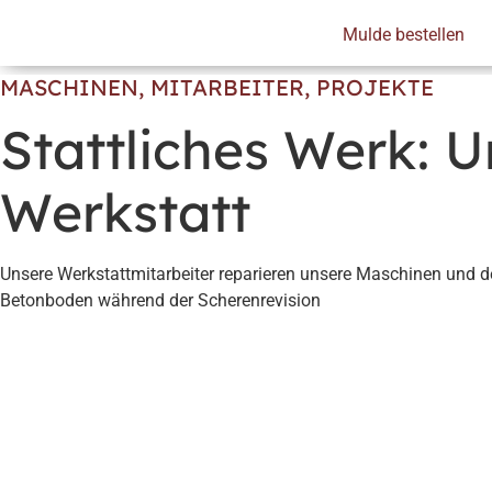
Skip
Mulde bestellen
to
content
MASCHINEN
,
MITARBEITER
,
PROJEKTE
Gesamtentsorgungskonzept
Recycl
Stattliches Werk: 
Werkstatt
Unsere Werkstattmitarbeiter reparieren unsere Maschinen und 
Betonboden während der Scherenrevision